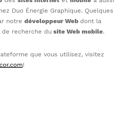
b
des
sites Internet
et
mobile
a aussi
hez Duo Énergie Graphique. Quelques
ar notre
développeur Web
dont la
il de recherche du
site Web mobile
.
lateforme que vous utilisez, visitez
cor.com
!