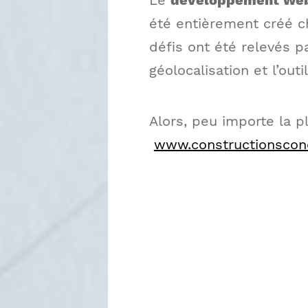
Le
développement We
été entièrement créé c
défis ont été relevés p
géolocalisation et l’out
Alors, peu importe la p
www.constructionscon