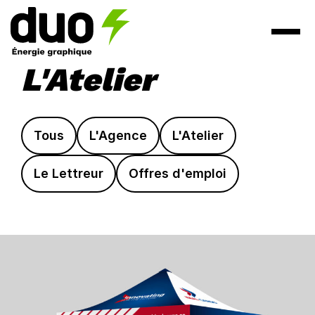
L'Atelier
Tous
L'Agence
L'Atelier
Le Lettreur
Offres d'emploi